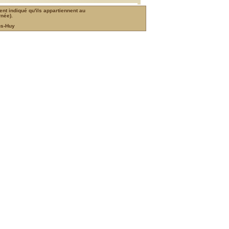
ment indiqué qu'ils appartiennent au
rnée).
us-Huy