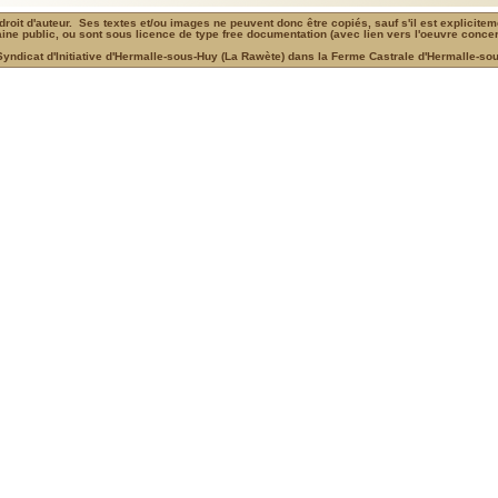
 droit d'auteur. Ses textes et/ou images ne peuvent donc être copiés, sauf s'il est explicite
ne public, ou sont sous licence de type free documentation (avec lien vers l'oeuvre conce
Syndicat d'Initiative d'Hermalle-sous-Huy (La Rawète) dans la Ferme Castrale d'Hermalle-so