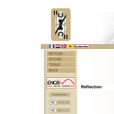
RETOUR
RITOÛR
TERUG
BACK
Reflection